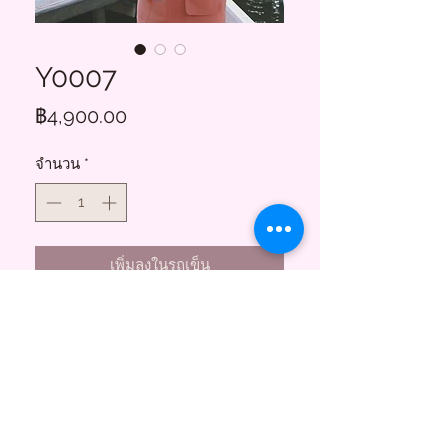
Y0007
ราคา
฿4,900.00
จำนวน
*
เพิ่มลงในรถเข็น
Floral Charms
855 ซอยสาธุประดิษฐ์ 58
บางโพงพาง ยานนาวา กทม. 10120
(พระราม3)
Tel.
095-747-3256