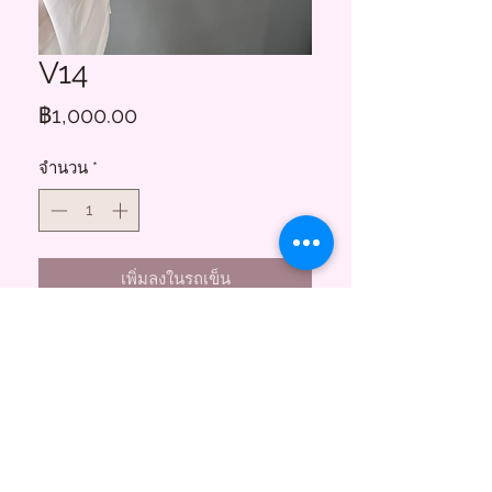
V14
ราคา
฿1,000.00
จำนวน
*
เพิ่มลงในรถเข็น
Floral Charms
855 ซอยสาธุประดิษฐ์ 58
บางโพงพาง ยานนาวา กทม. 10120
(พระราม3)
Tel.
095-747-3256