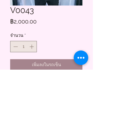
V0043
ราคา
฿2,000.00
จำนวน
*
เพิ่มลงในรถเข็น
Floral Charms
855 ซอยสาธุประดิษฐ์ 58
บางโพงพาง ยานนาวา กทม. 10120
(พระราม3)
Tel.
095-747-3256
Line@ :
@floralcharms
www.floral-charms.com