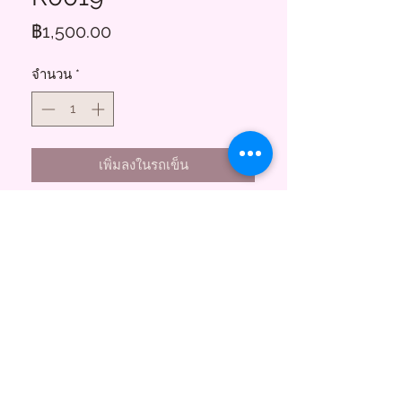
ราคา
฿1,500.00
จำนวน
*
เพิ่มลงในรถเข็น
Floral Charms
855 ซอยสาธุประดิษฐ์ 58
บางโพงพาง ยานนาวา กทม. 10120
(พระราม3)
Tel.
095-747-3256
Line@ :
@floralcharms
www.floral-charms.com