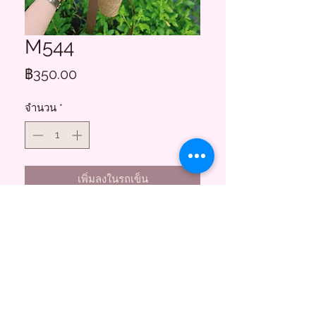
M544
ราคา
฿350.00
จำนวน
*
เพิ่มลงในรถเข็น
Floral Charms
855 ซอยสาธุประดิษฐ์ 58
บางโพงพาง ยานนาวา กทม. 10120
(พระราม3)
Tel.
095-747-3256