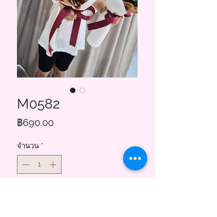
M0582
ราคา
฿690.00
จำนวน
*
เพิ่มลงในรถเข็น