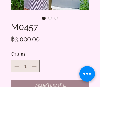
M0457
ราคา
฿3,000.00
จำนวน
*
เพิ่มลงในรถเข็น
Floral Charms
855 ซอยสาธุประดิษฐ์ 58
บางโพงพาง ยานนาวา กทม. 10120
(พระราม3)