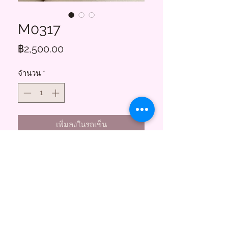
M0317
ราคา
฿2,500.00
จำนวน
*
เพิ่มลงในรถเข็น
Floral Charms
855 ซอยสาธุประดิษฐ์ 58
บางโพงพาง ยานนาวา กทม. 10120
(พระราม3)
Tel.
095-747-3256
Line@ :
@floralcharms