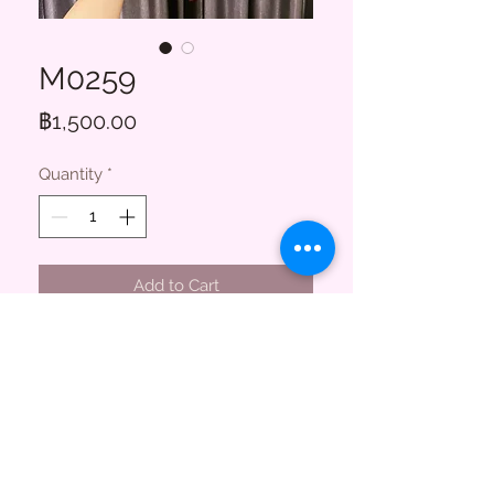
M0259
Price
฿1,500.00
Quantity
*
Add to Cart
Floral Charms
855 ซอยสาธุประดิษฐ์ 58
บางโพงพาง ยานนาวา กทม. 10120
(พระราม3)
Tel.
095-747-3256