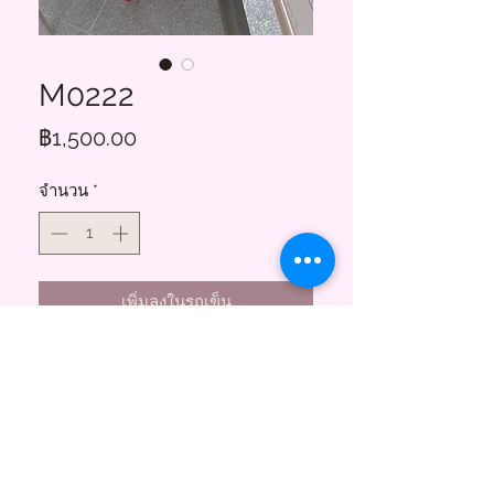
M0222
ราคา
฿1,500.00
จำนวน
*
เพิ่มลงในรถเข็น
Floral Charms
855 ซอยสาธุประดิษฐ์ 58
บางโพงพาง ยานนาวา กทม. 10120
(พระราม3)