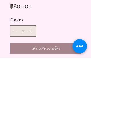
ราคา
฿800.00
จำนวน
*
เพิ่มลงในรถเข็น
Floral Charms
855 ซอยสาธุประดิษฐ์ 58
บางโพงพาง ยานนาวา กทม. 10120
(พระราม3)
Tel.
095-747-3256
Line@ :
@floralcharms
www.floral-charms.com